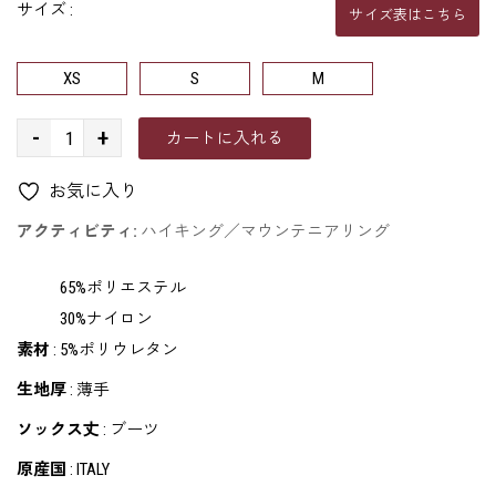
サイズ :
サイズ表はこちら
XS
S
M
-
+
カートに入れる
お気に入り
アクティビティ:
ハイキング／マウンテニアリング
65%ポリエステル
30%ナイロン
素材
:
5%ポリウレタン
生地厚
:
薄手
ソックス丈
:
ブーツ
原産国
:
ITALY