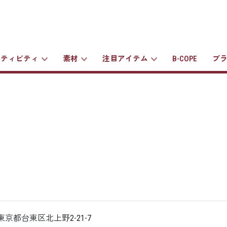
クティビティ
素材
注目アイテム
B-COPE
ブ
東京都台東区北上野2-21-7