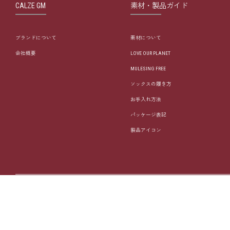
CALZE GM
素材・製品ガイド
ブランドについて
素材について
会社概要
LOVE OUR PLANET
MULESING FREE
ソックスの履き方
お手入れ方法
パッケージ表記
製品アイコン