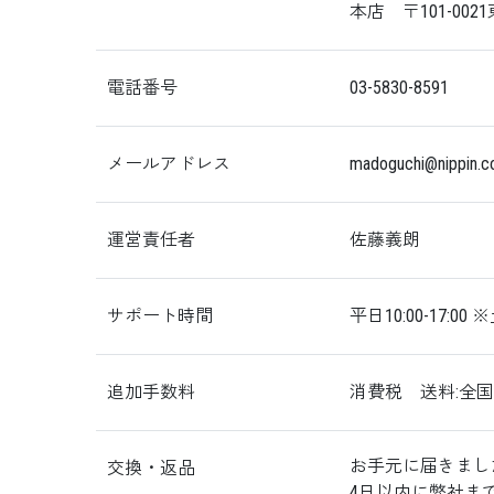
本店 〒101-0021
電話番号
03-5830-8591
メールアドレス
madoguchi
nippin.c
運営責任者
佐藤義朗
サポート時間
平日10:00-17:0
追加手数料
消費税
送料:全国
お手元に届きまし
交換・返品
4日以内に弊社ま