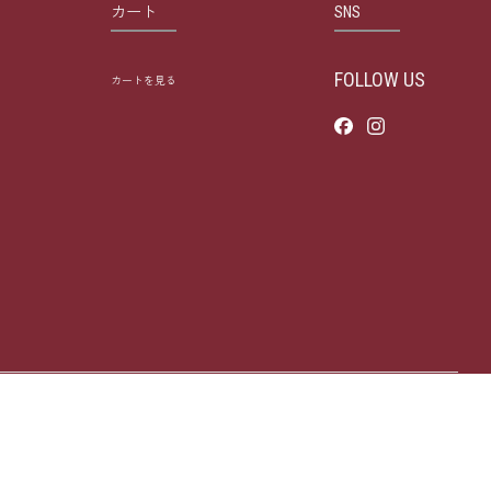
カート
SNS
FOLLOW US
カートを見る
FACEBOOK
INSTAGRAM
© 2026
NIHON YOHIN CO., LTD
All Rights Reserved.